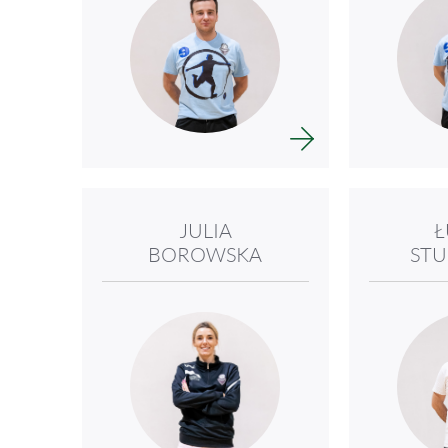
JULIA
Ł
BOROWSKA
STU