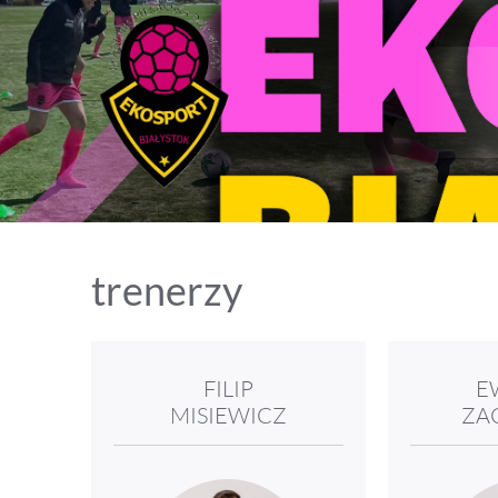
trenerzy
FILIP
E
MISIEWICZ
ZA